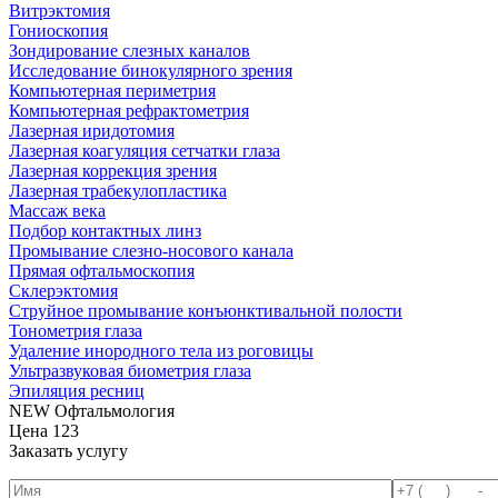
Витрэктомия
Гониоскопия
Зондирование слезных каналов
Исследование бинокулярного зрения
Компьютерная периметрия
Компьютерная рефрактометрия
Лазерная иридотомия
Лазерная коагуляция сетчатки глаза
Лазерная коррекция зрения
Лазерная трабекулопластика
Массаж века
Подбор контактных линз
Промывание слезно-носового канала
Прямая офтальмоскопия
Склерэктомия
Струйное промывание конъюнктивальной полости
Тонометрия глаза
Удаление инородного тела из роговицы
Ультразвуковая биометрия глаза
Эпиляция ресниц
NEW Офтальмология
Цена
123
Заказать услугу