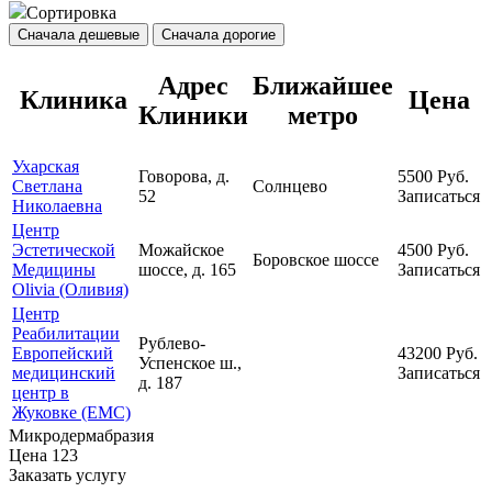
Сортировка
Сначала дешевые
Сначала дорогие
Адрес
Ближайшее
Клиника
Цена
Клиники
метро
Ухарская
Говорова, д.
5500
Руб.
Светлана
Солнцево
52
Записаться
Николаевна
Центр
Эстетической
Можайское
4500
Руб.
Боровское шоссе
Медицины
шоссе, д. 165
Записаться
Olivia (Оливия)
Центр
Реабилитации
Рублево-
Европейский
43200
Руб.
Успенское ш.,
медицинский
Записаться
д. 187
центр в
Жуковке (ЕМС)
Микродермабразия
Цена
123
Заказать услугу