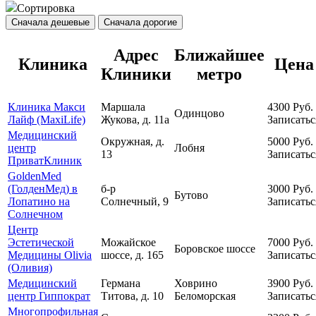
Сортировка
Сначала дешевые
Сначала дорогие
Адрес
Ближайшее
Клиника
Цена
Клиники
метро
Клиника Макси
Маршала
4300
Руб.
Одинцово
Лайф (MaxiLife)
Жукова, д. 11а
Записатьс
Медицинский
Окружная, д.
5000
Руб.
центр
Лобня
13
Записатьс
ПриватКлиник
GoldenMed
(ГолденМед) в
б-р
3000
Руб.
Бутово
Лопатино на
Солнечный, 9
Записатьс
Солнечном
Центр
Эстетической
Можайское
7000
Руб.
Боровское шоссе
Медицины Olivia
шоссе, д. 165
Записатьс
(Оливия)
Медицинский
Германа
Ховрино
3900
Руб.
центр Гиппократ
Титова, д. 10
Беломорская
Записатьс
Многопрофильная