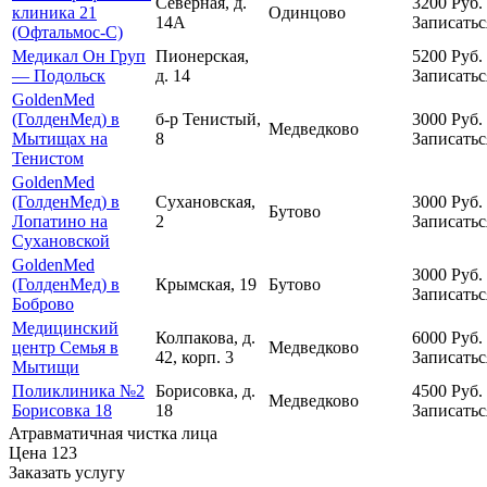
Северная, д.
3200
Руб.
клиника 21
Одинцово
14А
Записатьс
(Офтальмос-С)
Медикал Он Груп
Пионерская,
5200
Руб.
— Подольск
д. 14
Записатьс
GoldenMed
(ГолденМед) в
б-р Тенистый,
3000
Руб.
Медведково
Мытищах на
8
Записатьс
Тенистом
GoldenMed
(ГолденМед) в
Сухановская,
3000
Руб.
Бутово
Лопатино на
2
Записатьс
Сухановской
GoldenMed
3000
Руб.
(ГолденМед) в
Крымская, 19
Бутово
Записатьс
Боброво
Медицинский
Колпакова, д.
6000
Руб.
центр Семья в
Медведково
42, корп. 3
Записатьс
Мытищи
Поликлиника №2
Борисовка, д.
4500
Руб.
Медведково
Борисовка 18
18
Записатьс
Атравматичная чистка лица
Цена
123
Заказать услугу