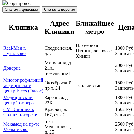
Сортировка
Сначала дешевые
Сначала дорогие
Адрес
Ближайшее
Клиника
Цен
Клиники
метро
Планерная
Real-Мед г.
Сходненская,
1300
Руб
Пятницкое шоссе
Путилково
д. 7
Записать
Химки
Мичурина, д.
2000
Руб
Доверие
21А,
Записать
помещение I
Многопрофильный
Октябрьский
1500
Руб
медицинский
Теплый стан
пр-т, 24
Записать
центр Eleos (Элеос)
Медицинский
Заречная, д.
1300
Руб
центр Томограф
22Б
Записать
СМ-Клиника в
Красная, д.
1662
Руб
Солнечногорске
167, стр. 2
Записать
пр-т
Мекамед на пр-те
2500
Руб
Мельникова,
Мельникова
Записать
д. 25