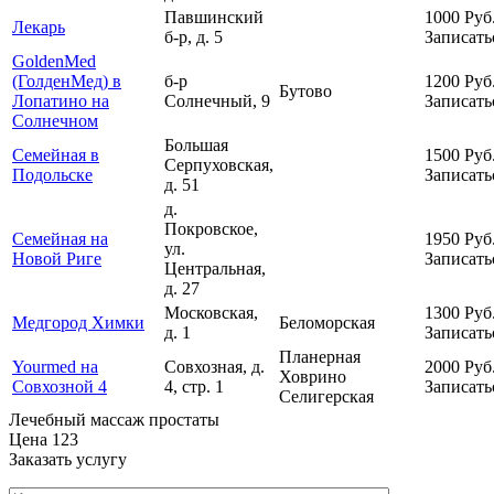
Павшинский
1000
Руб
Лекарь
б-р, д. 5
Записать
GoldenMed
(ГолденМед) в
б-р
1200
Руб
Бутово
Лопатино на
Солнечный, 9
Записать
Солнечном
Большая
Семейная в
1500
Руб
Серпуховская,
Подольске
Записать
д. 51
д.
Покровское,
Семейная на
1950
Руб
ул.
Новой Риге
Записать
Центральная,
д. 27
Московская,
1300
Руб
Медгород Химки
Беломорская
д. 1
Записать
Планерная
Yourmed на
Совхозная, д.
2000
Руб
Ховрино
Совхозной 4
4, стр. 1
Записать
Селигерская
Лечебный массаж простаты
Цена
123
Заказать услугу