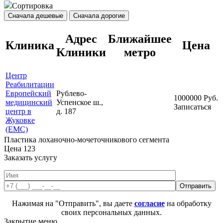
Сортировка
Сначала дешевые
Сначала дорогие
Адрес
Ближайшее
Клиника
Цена
Клиники
метро
Центр
Реабилитации
Европейский
Рублево-
1000000
Руб.
медицинский
Успенское ш.,
Записаться
центр в
д. 187
Жуковке
(ЕМС)
Пластика лоханочно-мочеточникового сегмента
Цена
123
Заказать услугу
Нажимая на "Отправить", вы даете
согласие
на обработку
своих персональных данных.
Закрытие меню