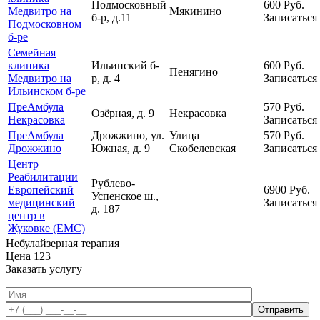
Подмосковный
600
Руб.
Медвитро на
Мякинино
б-р, д.11
Записаться
Подмосковном
б-ре
Семейная
клиника
Ильинский б-
600
Руб.
Пенягино
Медвитро на
р, д. 4
Записаться
Ильинском б-ре
ПреАмбула
570
Руб.
Озёрная, д. 9
Некрасовка
Некрасовка
Записаться
ПреАмбула
Дрожжино, ул.
Улица
570
Руб.
Дрожжино
Южная, д. 9
Скобелевская
Записаться
Центр
Реабилитации
Рублево-
Европейский
6900
Руб.
Успенское ш.,
медицинский
Записаться
д. 187
центр в
Жуковке (ЕМС)
Небулайзерная терапия
Цена
123
Заказать услугу