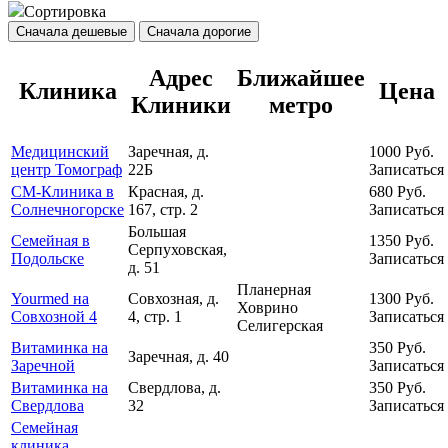
Сортировка
Сначала дешевые
Сначала дорогие
Адрес
Ближайшее
Клиника
Цена
Клиники
метро
Медицинский
Заречная, д.
1000
Руб.
центр Томограф
22Б
Записаться
СМ-Клиника в
Красная, д.
680
Руб.
Солнечногорске
167, стр. 2
Записаться
Большая
Семейная в
1350
Руб.
Серпуховская,
Подольске
Записаться
д. 51
Планерная
Yourmed на
Совхозная, д.
1300
Руб.
Ховрино
Совхозной 4
4, стр. 1
Записаться
Селигерская
Витаминка на
350
Руб.
Заречная, д. 40
Заречной
Записаться
Витаминка на
Свердлова, д.
350
Руб.
Свердлова
32
Записаться
Семейная
клиника