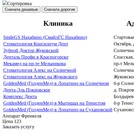
Сортировка
Сначала дешевые
Сначала дорогие
Клиника
А
SmileGS Нахабино (СмайлГС Нахабино)
Стартовая
Стоматология Консилиум Дент
Октября, 
Зубной Доктор Жуковский
Солнечная
Денталь Профи в Красногорске
Спасская,
Мекамед на пр-те Мельникова
пр-т Мель
Стоматология Алекс на Солнечной
Солнечная
Стоматология Алекс на Жуковского
Жуковског
GoldenMed (ГолденМед) в Лопатино на Солнечном
б-р Солн
Дента-Эль Покровское
д. Покров
Комплекс Дента
Болдырева
GoldenMed (ГолденМед) в Мытищах на Тенистом
б-р Тенис
GoldenMed (ГолденМед) в Лопатино на Сухановской
Сухановск
Аппарат Френкеля
Цена
123
Заказать услугу