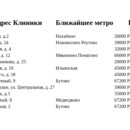
дрес Клиники
Ближайшее метро
, д.2
Нахабино
26000
Р
д. 24
Новокосино
Реутово
39000
Р
, д. 4
32000
Р
 д. 12
Мякинино
Пенягино
66000
Р
никова, д. 25
20000
Р
, д. 10
Ильинская
45000
Р
о, д. 18
45000
Р
ечный, 9
Бутово
67200
Р
ское, ул. Центральная, д. 27
39000
Р
, д.3
35000
Р
тый, 8
Медведково
67200
Р
ая, 2
Бутово
67200
Р