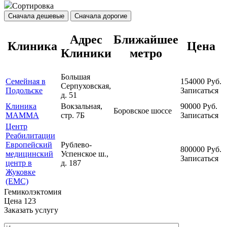
Сортировка
Сначала дешевые
Сначала дорогие
Адрес
Ближайшее
Клиника
Цена
Клиники
метро
Большая
Семейная в
154000
Руб.
Серпуховская,
Подольске
Записаться
д. 51
Клиника
Вокзальная,
90000
Руб.
Боровское шоссе
МАММА
стр. 7Б
Записаться
Центр
Реабилитации
Европейский
Рублево-
800000
Руб.
медицинский
Успенское ш.,
Записаться
центр в
д. 187
Жуковке
(ЕМС)
Гемиколэктомия
Цена
123
Заказать услугу