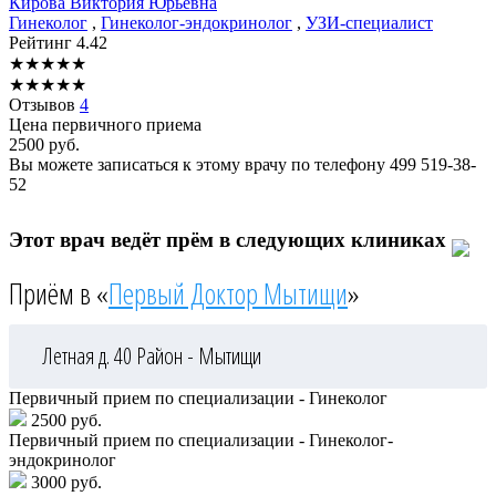
Кирова
Виктория Юрьевна
Гинеколог
,
Гинеколог-эндокринолог
,
УЗИ-специалист
Рейтинг
4.42
★
★
★
★
★
★
★
★
★
★
Отзывов
4
Цена первичного приема
2500
руб.
Вы можете записаться к этому врачу по телефону
499 519-38-
52
Этот врач ведёт прём в следующих клиниках
Приём в «
Первый Доктор Мытищи
»
Летная д. 40
Район - Мытищи
Первичный прием по специализации - Гинеколог
2500 руб.
Первичный прием по специализации - Гинеколог-
эндокринолог
3000 руб.