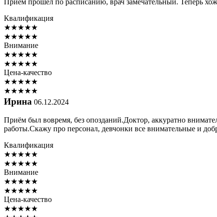
Прием прошел по расписанию, врач замечательный. Теперь хожу
Квалификация
★
★
★
★
★
★
★
★
★
★
Внимание
★
★
★
★
★
★
★
★
★
★
Цена-качество
★
★
★
★
★
★
★
★
★
★
Ирина
06.12.2024
Приём был вовремя, без опозданий.Доктор, аккуратно внимате
работы.Скажу про персонал, девчонки все внимательные и добр
Квалификация
★
★
★
★
★
★
★
★
★
★
Внимание
★
★
★
★
★
★
★
★
★
★
Цена-качество
★
★
★
★
★