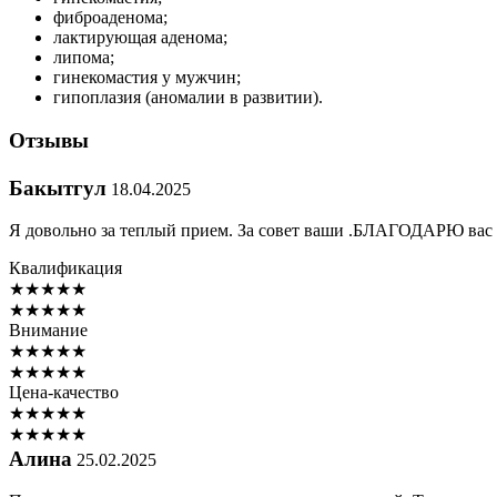
фиброаденома;
лактирующая аденома;
липома;
гинекомастия у мужчин;
гипоплазия (аномалии в развитии).
Отзывы
Бакытгул
18.04.2025
Я довольно за теплый прием. За совет ваши .БЛАГОДАРЮ вас 
Квалификация
★
★
★
★
★
★
★
★
★
★
Внимание
★
★
★
★
★
★
★
★
★
★
Цена-качество
★
★
★
★
★
★
★
★
★
★
Алина
25.02.2025