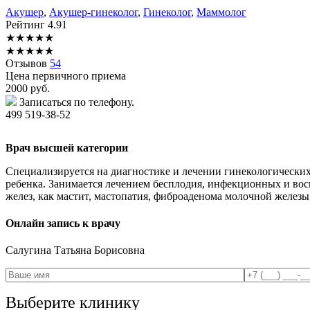
Акушер
,
Акушер-гинеколог
,
Гинеколог
,
Маммолог
Рейтинг
4.91
★
★
★
★
★
★
★
★
★
★
Отзывов
54
Цена первичного приема
2000
руб.
Записаться по телефону.
499 519-38-52
Врач высшей категории
Специализируется на диагностике и лечении гинекологических
ребенка. Занимается лечением бесплодия, инфекционных и во
желез, как мастит, мастопатия, фиброаденома молочной железы
Онлайн запись к врачу
Салугина
Татьяна Борисовна
Выберите клинику