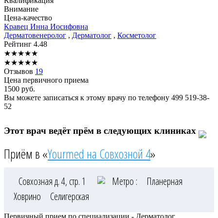
Квалификация
Внимание
Цена-качество
Кравец
Инна Иосифовна
Дерматовенеролог
,
Дерматолог
,
Косметолог
Рейтинг
4.48
★
★
★
★
★
★
★
★
★
★
Отзывов
19
Цена первичного приема
1500
руб.
Вы можете записаться к этому врачу по телефону
499 519-38-
52
Этот врач ведёт прём в следующих клиниках
Приём в «
Yourmed на Совхозной 4
»
Совхозная д. 4, стр. 1
Метро :
Планерная
Ховрино
Селигерская
Первичный прием по специализации - Дерматолог