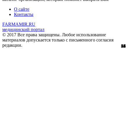
О сайте
Контакты
FARMAMIR.RU
медицинский портал
© 2017 Все права защищены. Любое использование
материалов допускается только с письменного согласия
редакции.
28
22
24
51
56
29
61
12
67
11
2
7
2
3
4
8