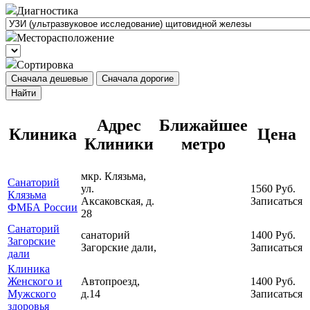
Диагностика
Месторасположение
Сортировка
Сначала дешевые
Сначала дорогие
Найти
Адрес
Ближайшее
Клиника
Цена
Клиники
метро
мкр. Клязьма,
Санаторий
ул.
1560
Руб.
Клязьма
Аксаковская, д.
Записаться
ФМБА России
28
Санаторий
санаторий
1400
Руб.
Загорские
Загорские дали,
Записаться
дали
Клиника
Женского и
Автопроезд,
1400
Руб.
Мужского
д.14
Записаться
здоровья