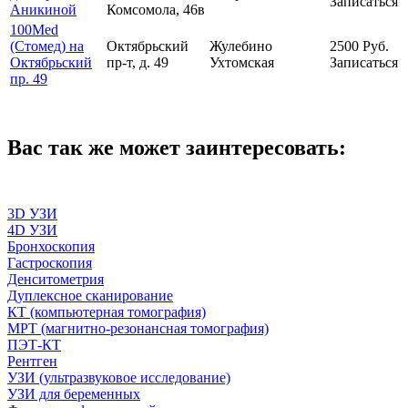
Записаться
Аникиной
Комсомола, 46в
100Med
(Стомед) на
Октябрьский
Жулебино
2500
Руб.
Октябрьский
пр-т, д. 49
Ухтомская
Записаться
пр. 49
Вас так же может заинтересовать:
3D УЗИ
4D УЗИ
Бронхоскопия
Гастроскопия
Денситометрия
Дуплексное сканирование
КТ (компьютерная томография)
МРТ (магнитно-резонансная томография)
ПЭТ-КТ
Рентген
УЗИ (ультразвуковое исследование)
УЗИ для беременных