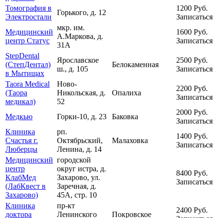
Томография в
1200
Руб.
Горького, д. 12
Электростали
Записаться
мкр. им.
Медицинский
1600
Руб.
А.Маркова, д.
центр Статус
Записаться
31А
StepDental
Ярославское
2500
Руб.
(СтепДентал)
Белокаменная
ш., д. 105
Записаться
в Мытищах
Taora Medical
Ново-
2200
Руб.
(Таора
Никольская, д.
Опалиха
Записаться
медикал)
52
2000
Руб.
Медкью
Горки-10, д. 23
Баковка
Записаться
Клиника
рп.
1400
Руб.
Счастья г.
Октябрьский,
Малаховка
Записаться
Люберцы
Ленина, д. 14
Медицинский
городской
центр
округ истра, д.
8400
Руб.
КлабМед
Захарово, ул.
Записаться
(ЛабКвест в
Заречная, д.
Захарово)
45А, стр. 10
Клиника
пр-кт
2400
Руб.
доктора
Ленинского
Покровское