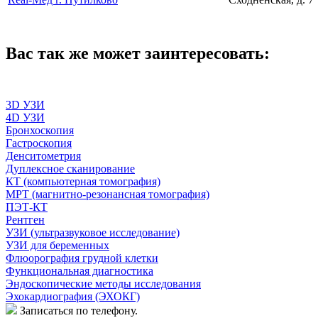
Вас так же может заинтересовать:
3D УЗИ
4D УЗИ
Бронхоскопия
Гастроскопия
Денситометрия
Дуплексное сканирование
КТ (компьютерная томография)
МРТ (магнитно-резонансная томография)
ПЭТ-КТ
Рентген
УЗИ (ультразвуковое исследование)
УЗИ для беременных
Флюорография грудной клетки
Функциональная диагностика
Эндоскопические методы исследования
Эхокардиография (ЭХОКГ)
Записаться по телефону.