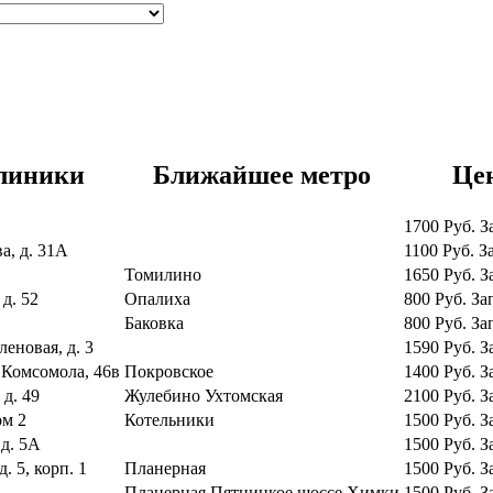
линики
Ближайшее метро
Це
1700
Руб.
З
а, д. 31А
1100
Руб.
З
Томилино
1650
Руб.
З
д. 52
Опалиха
800
Руб.
За
Баковка
800
Руб.
За
леновая, д. 3
1590
Руб.
З
 Комсомола, 46в
Покровское
1400
Руб.
З
 д. 49
Жулебино
Ухтомская
2100
Руб.
З
ом 2
Котельники
1500
Руб.
З
д. 5А
1500
Руб.
З
. 5, корп. 1
Планерная
1500
Руб.
З
Планерная
Пятницкое шоссе
Химки
1500
Руб.
З