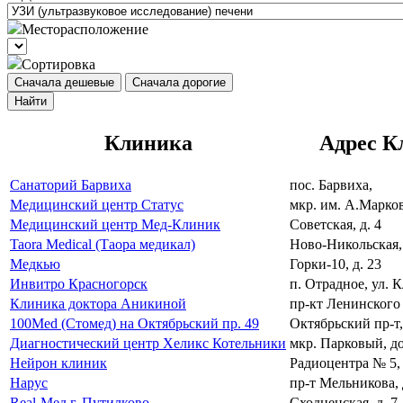
Месторасположение
Сортировка
Сначала дешевые
Сначала дорогие
Найти
Клиника
Адрес К
Санаторий Барвиха
пос. Барвиха,
Медицинский центр Статус
мкр. им. А.Марков
Медицинский центр Мед-Клиник
Советская, д. 4
Taora Medical (Таора медикал)
Ново-Никольская, 
Медкью
Горки-10, д. 23
Инвитро Красногорск
п. Отрадное, ул. К
Клиника доктора Аникиной
пр-кт Ленинского
100Med (Стомед) на Октябрьский пр. 49
Октябрьский пр-т,
Диагностический центр Хеликс Котельники
мкр. Парковый, д
Нейрон клиник
Радиоцентра № 5, 
Нарус
пр-т Мельникова, д
Real-Мед г. Путилково
Сходненская, д. 7