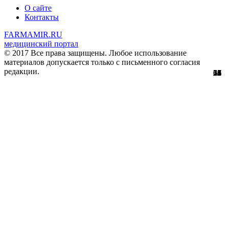
О сайте
Контакты
FARMAMIR.RU
медицинский портал
© 2017 Все права защищены. Любое использование
материалов допускается только с письменного согласия
редакции.
28
22
24
51
56
29
61
12
67
11
2
7
2
3
4
8