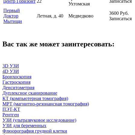
центр Горизонт
22
Записаться
Ухтомская
Первый
3600
Руб.
Доктор
Летная, д. 40
Медведково
Записаться
Мытищи
Вас так же может заинтересовать:
3D УЗИ
4D УЗИ
Бронхоскопия
Гастроскопия
Денситометрия
Дуплексное сканирование
КТ (компьютерная томография)
МРТ (магнитно-резонансная томография)
ПЭТ-КТ
Рентген
УЗИ (ультразвуковое исследование)
УЗИ для беременных
Флюорография грудной клетки