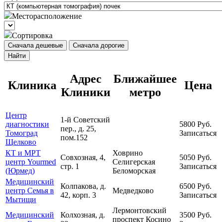
Месторасположение
Сортировка
Сначала дешевые
Сначала дорогие
Найти
Адрес
Ближайшее
Клиника
Цена
Клиники
метро
Центр
1-й Советский
диагностики
5800
Руб.
пер., д. 25,
Томоград
Записаться
пом.152
Щелково
КТ и МРТ
Ховрино
Совхозная, 4,
5050
Руб.
центр Yourmed
Селигерская
стр. 1
Записаться
(Юрмед)
Беломорская
Медицинский
Колпакова, д.
6500
Руб.
центр Семья в
Медведково
42, корп. 3
Записаться
Мытищи
Лермонтовский
Медицинский
Колхозная, д.
3500
Руб.
проспект
Косино