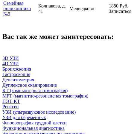
Семейная
Колпакова, д.
1850
Руб.
поликлиника
Медведково
41
Записаться
№5
Вас так же может заинтересовать:
3D УЗИ
4D УЗИ
Бронхоскопия
Гастроскопия
Денситометрия
Дуплексное сканирование
КТ (компьютерная томография)
МРТ (магнитно-резонансная томография)
ПЭТ-КТ
Рентген
УЗИ (ультразвуковое исследование)
УЗИ для беременных
Флюорография грудной клетки
Функциональная диагностика
Эндоскопические методы исследования