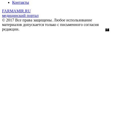
Контакты
FARMAMIR.RU
медицинский портал
© 2017 Все права защищены. Любое использование
материалов допускается только с письменного согласия
редакции.
28
22
24
51
56
29
61
12
67
11
2
7
2
3
4
8