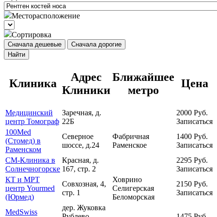
Месторасположение
Сортировка
Сначала дешевые
Сначала дорогие
Найти
Адрес
Ближайшее
Клиника
Цена
Клиники
метро
Медицинский
Заречная, д.
2000
Руб.
центр Томограф
22Б
Записаться
100Med
Северное
Фабричная
1400
Руб.
(Стомед) в
шоссе, д.24
Раменское
Записаться
Раменском
СМ-Клиника в
Красная, д.
2295
Руб.
Солнечногорске
167, стр. 2
Записаться
КТ и МРТ
Ховрино
Совхозная, 4,
2150
Руб.
центр Yourmed
Селигерская
стр. 1
Записаться
(Юрмед)
Беломорская
дер. Жуковка
MedSwiss
Рублево-
1475
Руб.