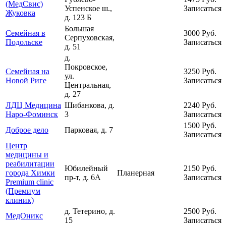
(МедСвис)
Успенское ш.,
Записаться
Жуковка
д. 123 Б
Большая
Семейная в
3000
Руб.
Серпуховская,
Подольске
Записаться
д. 51
д.
Покровское,
Семейная на
3250
Руб.
ул.
Новой Риге
Записаться
Центральная,
д. 27
ЛДЦ Медицина
Шибанкова, д.
2240
Руб.
Наро-Фоминск
3
Записаться
1500
Руб.
Доброе дело
Парковая, д. 7
Записаться
Центр
медицины и
реабилитации
Юбилейный
2150
Руб.
города Химки
Планерная
пр-т, д. 6А
Записаться
Premium clinic
(Премиум
клиник)
д. Тетерино, д.
2500
Руб.
МедОникс
15
Записаться