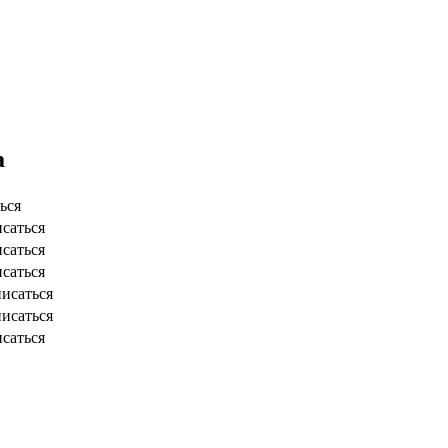
а
ься
саться
саться
саться
писаться
писаться
саться