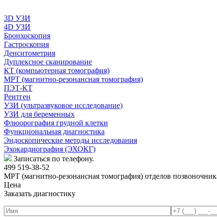
3D УЗИ
4D УЗИ
Бронхоскопия
Гастроскопия
Денситометрия
Дуплексное сканирование
КТ (компьютерная томография)
МРТ (магнитно-резонансная томография)
ПЭТ-КТ
Рентген
УЗИ (ультразвуковое исследование)
УЗИ для беременных
Флюорография грудной клетки
Функциональная диагностика
Эндоскопические методы исследования
Эхокардиография (ЭХОКГ)
Записаться по телефону.
499 519-38-52
МРТ (магнитно-резонансная томография) отделов позвоночник
Цена
Заказать диагностику