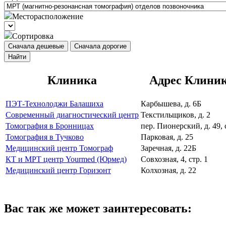
Месторасположение
Сортировка
Сначала дешевые
Сначала дорогие
Найти
Клиника
Адрес Клини
ПЭТ-Технолоджи Балашиха
Карбышева, д. 6Б
Современный диагностический центр
Текстильщиков, д. 2
Томография в Бронницах
пер. Пионерский, д. 49, 
Томография в Тучково
Парковая, д. 25
Медицинский центр Томограф
Заречная, д. 22Б
КТ и МРТ центр Yourmed (Юрмед)
Совхозная, 4, стр. 1
Медицинский центр Горизонт
Колхозная, д. 22
Вас так же может заинтересовать: