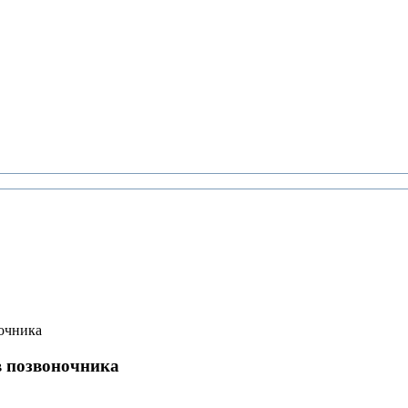
очника
в позвоночника