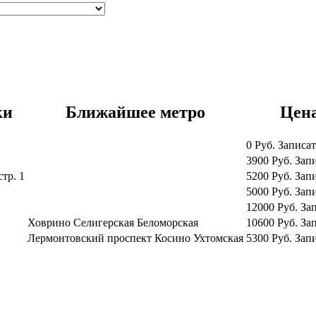
ки
Ближайшее метро
Цен
0
Руб.
Записат
3900
Руб.
Запи
стр. 1
5200
Руб.
Запи
5000
Руб.
Запи
12000
Руб.
За
Ховрино
Селигерская
Беломорская
10600
Руб.
За
Лермонтовский проспект
Косино
Ухтомская
5300
Руб.
Запи