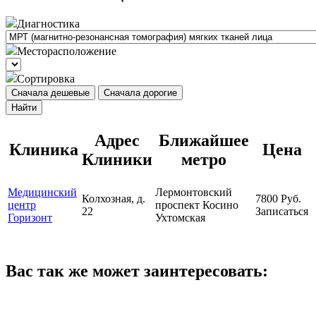
Диагностика
Месторасположение
Сортировка
Сначала дешевые
Сначала дорогие
Найти
Адрес
Ближайшее
Клиника
Цена
Клиники
метро
Медицинский
Лермонтовский
Колхозная, д.
7800
Руб.
центр
проспект
Косино
22
Записаться
Горизонт
Ухтомская
Вас так же может заинтересовать: