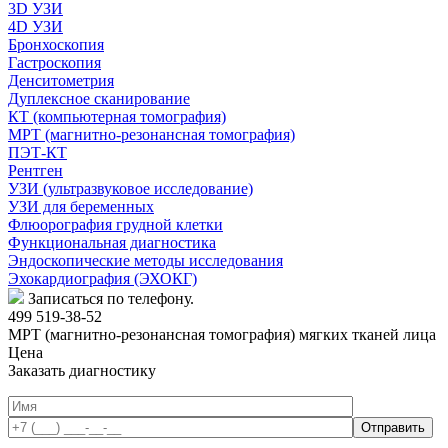
3D УЗИ
4D УЗИ
Бронхоскопия
Гастроскопия
Денситометрия
Дуплексное сканирование
КТ (компьютерная томография)
МРТ (магнитно-резонансная томография)
ПЭТ-КТ
Рентген
УЗИ (ультразвуковое исследование)
УЗИ для беременных
Флюорография грудной клетки
Функциональная диагностика
Эндоскопические методы исследования
Эхокардиография (ЭХОКГ)
Записаться по телефону.
499 519-38-52
МРТ (магнитно-резонансная томография) мягких тканей лица
Цена
Заказать диагностику