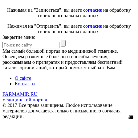
Нажимая на "Записаться", вы даете
согласие
на обработку
своих персональных данных.
Нажимая на "Отправить", вы даете
согласие
на обработку
своих персональных данных.
Закрытие меню
Мы самый большой портал по медицинской тематике.
Освещаем различные болезни и способы лечения,
рассказываем о препаратах и предоставляем бесплатный
каталог организаций, который поможет выбрать Вам
О сайте
Контакты
FARMAMIR.RU
медицинский портал
© 2017 Все права защищены. Любое использование
материалов допускается только с письменного согласия
редакции.
28
22
24
51
56
29
61
12
67
11
2
7
2
3
4
8