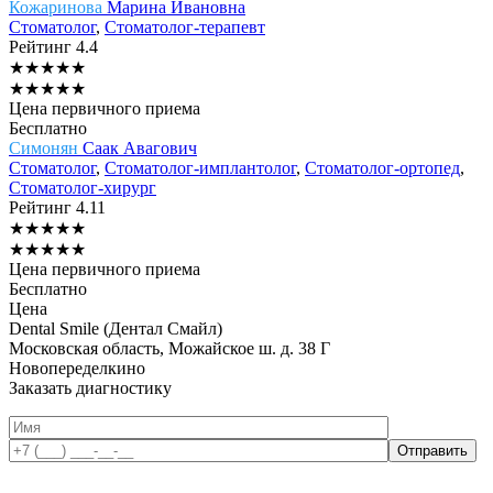
Кожаринова
Марина Ивановна
Стоматолог
,
Стоматолог-терапевт
Рейтинг
4.4
★
★
★
★
★
★
★
★
★
★
Цена первичного приема
Бесплатно
Симонян
Саак Авагович
Стоматолог
,
Стоматолог-имплантолог
,
Стоматолог-ортопед
,
Стоматолог-хирург
Рейтинг
4.11
★
★
★
★
★
★
★
★
★
★
Цена первичного приема
Бесплатно
Цена
Dental Smile (Дентал Смайл)
Московская область, Можайское ш. д. 38 Г
Новопеределкино
Заказать диагностику