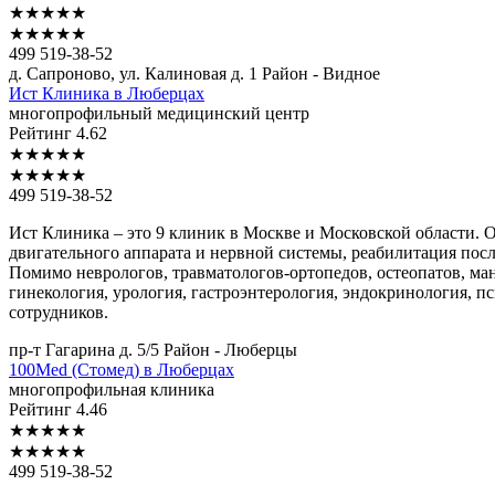
★
★
★
★
★
★
★
★
★
★
499 519-38-52
д. Сапроново, ул. Калиновая д. 1
Район - Видное
Ист
Клиника в Люберцах
многопрофильный медицинский центр
Рейтинг
4.62
★
★
★
★
★
★
★
★
★
★
499 519-38-52
Ист Клиника – это 9 клиник в Москве и Московской области. 
двигательного аппарата и нервной системы, реабилитация посл
Помимо неврологов, травматологов-ортопедов, остеопатов, ма
гинекология, урология, гастроэнтерология, эндокринология, пс
сотрудников.
пр-т Гагарина д. 5/5
Район - Люберцы
100Med
(Стомед) в Люберцах
многопрофильная клиника
Рейтинг
4.46
★
★
★
★
★
★
★
★
★
★
499 519-38-52