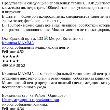
Представлены следующие направления: терапия, ЛОР, диагности
косметология, педиатрия. 100med отличные условия для пацие
и вирусами.
В штате — более 50 узкопрофильных специалистов, многие из к
травматолог, флеболог, остеопат и др.
В «100med» можно сдать все виды анализов, обработкой котор
гастроскопия, колоноскопия. Можно заняться не только здоров
Октябрьский пр-т д. 133
Метро :
Котельники
Клиника
МАММА
многопрофильный медицинский центр
Рейтинг
4.52
★
★
★
★
★
★
★
★
★
★
499 519-38-52
Клиника МАММА — многопрофильный медицинский центр, котор
отделение анестезиологии и реанимации, собственная клинико
Медицинский центр предлагаем полный спектр медицинских ус
постоперационного ухода.
Вокзальная стр. 7Б
Район - Одинцово
Центр
медицины и реабилитации
многопрофильная клиника
Рейтинг
4.34