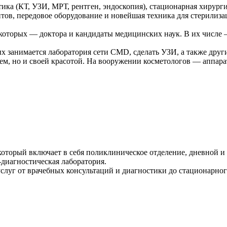
ка (КТ, УЗИ, МРТ, рентген, эндоскопия), стационарная хирургия
нтов, передовое оборудование и новейшая техника для стерилиз
оторых — доктора и кандидаты медицинских наук. В их числе — 
ых занимается лаборатория сети CMD, сделать УЗИ, а также др
ьем, но и своей красотой. На вооружении косметологов — аппар
ый включает в себя поликлиническое отделение, дневной и к
-диагностическая лаборатория.
луг от врачебных консультаций и диагностики до стационарног