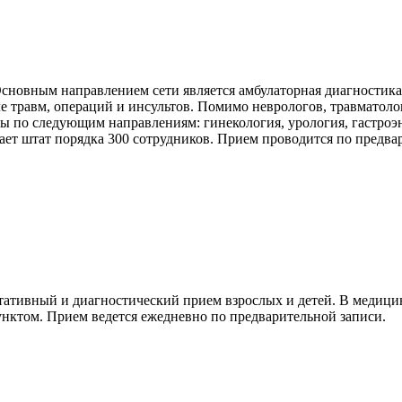
Основным направлением сети является амбулаторная диагностика
е травм, операций и инсультов. Помимо неврологов, травматолог
ы по следующим направлениям: гинекология, урология, гастроэн
ает штат порядка 300 сотрудников. Прием проводится по предва
тивный и диагностический прием взрослых и детей. В медицин
нктом. Прием ведется ежедневно по предварительной записи.