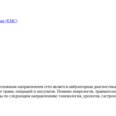
вке (ЕМС)
Основным направлением сети является амбулаторная диагностика
е травм, операций и инсультов. Помимо неврологов, травматолог
ы по следующим направлениям: гинекология, урология, гастроэн