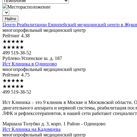
Месторасположение
Найти
Центр
Реабилитации Европейский медицинский центр в Жуко
многопрофильный медицинский центр
Рейтинг
4.38
★
★
★
★
★
★
★
★
★
★
499 519-38-52
Рублево-Успенское ш. д. 187
Ист
Клиника в Одинцово
многопрофильный медицинский центр
Рейтинг
4.75
★
★
★
★
★
★
★
★
★
★
499 519-38-52
Ист Клиника – это 9 клиник в Москве и Московской области. 
двигательного аппарата и нервной системы, реабилитация посл
ЛФК и рефлексотерапевтов, в нашей сети работают специалист
Маршала Толубко д. 3, корп. 1
Район - Одинцово
Ист
Клиника на Кадомцева
многопрофильный медицинский центр