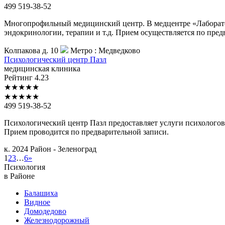
499 519-38-52
Многопрофильный медицинский центр. В медцентре «Лаборато
эндокринологии, терапии и т.д. Прием осуществляется по пред
Колпакова д. 10
Метро :
Медведково
Психологический
центр Пазл
медицинская клиника
Рейтинг
4.23
★
★
★
★
★
★
★
★
★
★
499 519-38-52
Психологический центр Пазл предоставляет услуги психолого
Прием проводится по предварительной записи.
к. 2024
Район - Зеленоград
1
2
3
…
6
»
Психология
в Районе
Балашиха
Видное
Домодедово
Железнодорожный