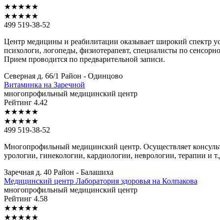
★
★
★
★
★
★
★
★
★
★
499 519-38-52
Центр медицины и реабилитации оказывает широкий спектр усл
психологи, логопеды, физиотерапевт, специалисты по сенсорн
Прием проводится по предварительной записи.
Северная д. 66/1
Район - Одинцово
Витаминка
на Заречной
многопрофильный медицинский центр
Рейтинг
4.42
★
★
★
★
★
★
★
★
★
★
499 519-38-52
Многопрофильный медицинский центр. Осуществляет консульта
урологии, гинекологии, кардиологии, неврологии, терапии и т
Заречная д. 40
Район - Балашиха
Медицинский
центр Лаборатория здоровья на Колпакова
многопрофильный медицинский центр
Рейтинг
4.58
★
★
★
★
★
★
★
★
★
★