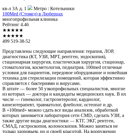
кв-л 3А д. 1
Метро :
Котельники
100Med
(Стомед) в Люберцах
многопрофильная клиника
Рейтинг
4.46
★
★
★
★
★
★
★
★
★
★
499 519-38-52
Представлены следующие направления: терапия, ЛОР,
диагностика (КТ, УЗИ, МРТ, рентген, эндоскопия),
стационарная хирургия, пластическая хирургия, стационар,
стоматология, косметология, педиатрия. 100med отличные
условия для пациентов, передовое оборудование и новейшая
техника для стерилизации помещений, которая эффективно
справляется с бактериями и вирусами.
В штате — более 50 узкопрофильных специалистов, многие
из которых — доктора и кандидаты медицинских наук. В их
числе — гинеколог, гастроэнтеролог, кардиолог,
кинезотерапевт, травматолог, флеболог, остеопат и др.
В «100med» можно сдать все виды анализов, обработкой
которых занимается лаборатория сети CMD, сделать УЗИ, а
также другие виды диагностики — КТГ, ЭКГ, рентген,
СМАД, гастроскопия, колоноскопия. Можно заняться не
только здоровьем, но и своей красотой. На вооружении