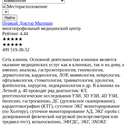
Месторасположение
Найти
Первый
Доктор Мытищи
многопрофильный медицинский центр
Рейтинг
4.44
★
★
★
★
★
★
★
★
★
★
499 519-38-52
Сеть клиник. Основной деятельностью клиники является
оказание медицинских услуг как в клиниках, так и на дому, а
именно: анализы, гастроэнтерология, гинекология,
дерматология, кардиология, ЛОР, маммология, неврология,
офтальмология, стоматология, травматология, урология,
флебология, хирургия, эндокринология и др. В клинике на
Летной д. 40 проводят ряд диагностик: КТ,
рентгенологические исследования УЗИ, 3D УЗИ, 4D УЗИ,
биопсию, гастроскопию, ДС (дуплексное сканирование),
кардиотокографию (КТГ), суточное ЭКГ мониторирование
(по Холтеру), суточное мониторирование АД, ЭКГ-проба с
дозированной физической нагрузкой (велоэргометрия или
тредмил-тест), кольпоскопию, ЭФГДС, ЭКГ, ЭХОКГ.